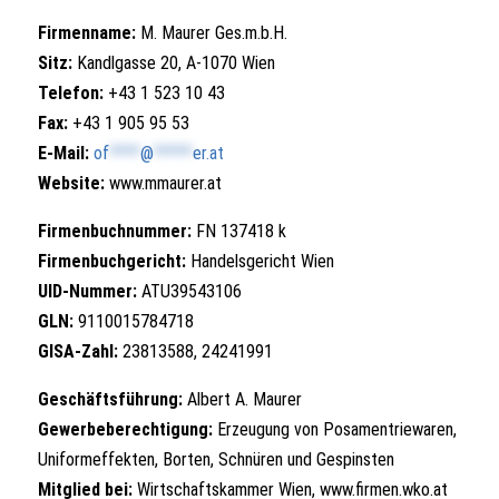
Firmenname:
M. Maurer Ges.m.b.H.
Sitz:
Kandlgasse 20, A-1070 Wien
Telefon:
+43 1 523 10 43
Fax:
+43 1 905 95 53
E-Mail:
of
****
@
*****
er.at
Website:
www.mmaurer.at
Firmenbuchnummer:
FN 137418 k
Firmenbuchgericht:
Handelsgericht Wien
UID-Nummer:
ATU39543106
GLN:
9110015784718
GISA-Zahl:
23813588, 24241991
Geschäftsführung:
Albert A. Maurer
Gewerbeberechtigung:
Erzeugung von Posamentriewaren,
Uniformeffekten, Borten, Schnüren und Gespinsten
Mitglied bei:
Wirtschaftskammer Wien,
www.firmen.wko.at