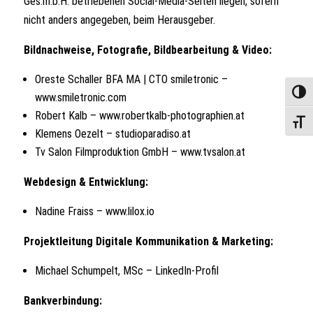
Ges.m.b.H. betriebenen Social-Media-Seiten liegen, sofern
nicht anders angegeben, beim Herausgeber.
Bildnachweise, Fotografie, Bildbearbeitung & Video:
Oreste Schaller BFA MA | CTO smiletronic –
Umscha
www.smiletronic.com
Robert Kalb –
www.robertkalb-photographien.at
Schrif
Klemens Oezelt –
studioparadiso.at
Tv Salon Filmproduktion GmbH –
www.tvsalon.at
Webdesign & Entwicklung:
Nadine Fraiss –
www.lilox.io
Projektleitung Digitale Kommunikation & Marketing:
Michael Schumpelt, MSc –
LinkedIn-Profil
Bankverbindung: