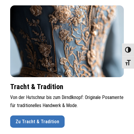
Umscha
Schrif
Tracht & Tradition
Von der Hutschnur bis zum Dirndlknopf: Originale Posamente
für traditionelles Handwerk & Mode.
Zu Tracht & Tradition