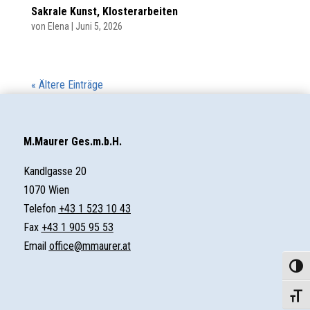
Sakrale Kunst, Klosterarbeiten
von
Elena
|
Juni 5, 2026
« Ältere Einträge
M.Maurer Ges.m.b.H.
Kandlgasse 20
1070 Wien
Telefon
+43 1 523 10 43
Fax
+43 1 905 95 53
Email
office@mmaurer.at
Umscha
Schrif