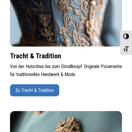
Umscha
Schrif
Tracht & Tradition
Von der Hutschnur bis zum Dirndlknopf: Originale Posamente
für traditionelles Handwerk & Mode.
Zu Tracht & Tradition